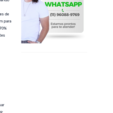
Quando
res de
em para
 70%
tes
sar
ir