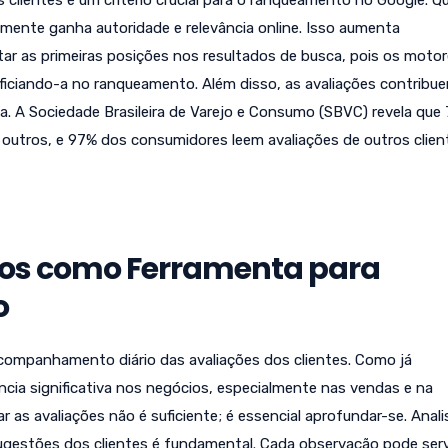
clientes é um critério crucial para o ranqueamento no Google. 
lmente ganha autoridade e relevância online. Isso aumenta
ar as primeiras posições nos resultados de busca, pois os moto
iciando-a no ranqueamento. Além disso, as avaliações contribu
. A Sociedade Brasileira de Varejo e Consumo (SBVC) revela que
outros, e 97% dos consumidores leem avaliações de outros clien
rios como Ferramenta para
o
companhamento diário das avaliações dos clientes. Como já
cia significativa nos negócios, especialmente nas vendas e na
 as avaliações não é suficiente; é essencial aprofundar-se. Anali
ugestões dos clientes é fundamental. Cada observação pode serv