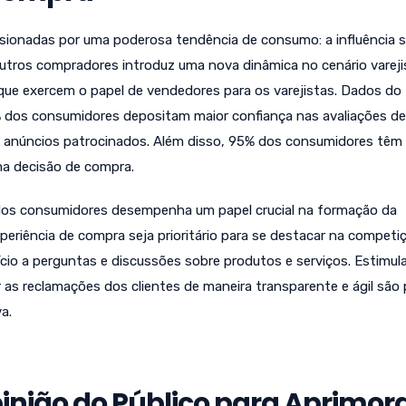
ionadas por uma poderosa tendência de consumo: a influência so
tros compradores introduz uma nova dinâmica no cenário vareji
 que exercem o papel de vendedores para os varejistas. Dados do
 dos consumidores depositam maior confiança nas avaliações de
núncios patrocinados. Além disso, 95% dos consumidores têm
ma decisão de compra.
dos consumidores desempenha um papel crucial na formação da
eriência de compra seja prioritário para se destacar na competiç
io a perguntas e discussões sobre produtos e serviços. Estimula
 as reclamações dos clientes de maneira transparente e ágil são 
a.
nião do Público para Aprimora