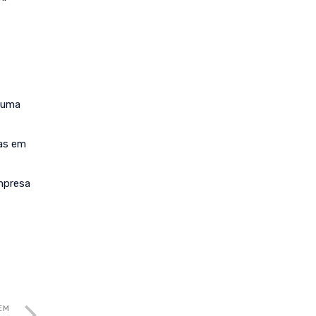
 uma
ias em
mpresa
EM