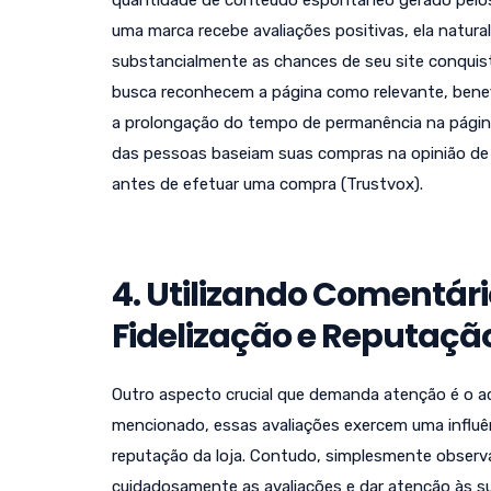
quantidade de conteúdo espontâneo gerado pelos 
uma marca recebe avaliações positivas, ela natura
substancialmente as chances de seu site conquist
busca reconhecem a página como relevante, benef
a prolongação do tempo de permanência na página
das pessoas baseiam suas compras na opinião de 
antes de efetuar uma compra (Trustvox).
4. Utilizando Comentá
Fidelização e Reputaçã
Outro aspecto crucial que demanda atenção é o a
mencionado, essas avaliações exercem uma influên
reputação da loja. Contudo, simplesmente observar
cuidadosamente as avaliações e dar atenção às s