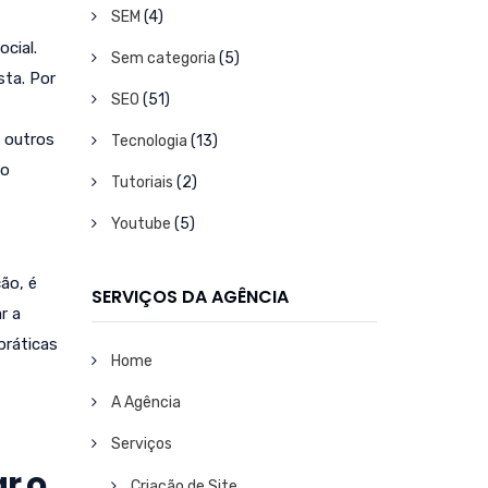
SEM
(4)
cial.
Sem categoria
(5)
sta. Por
SEO
(51)
 outros
Tecnologia
(13)
 o
Tutoriais
(2)
Youtube
(5)
ão, é
SERVIÇOS DA AGÊNCIA
r a
práticas
Home
A Agência
Serviços
r o
Criação de Site