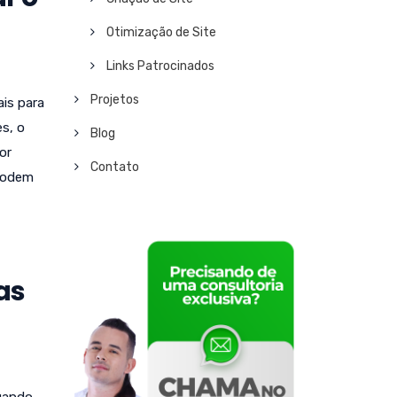
Otimização de Site
Links Patrocinados
Projetos
is para
s, o
Blog
or
Contato
 podem
as