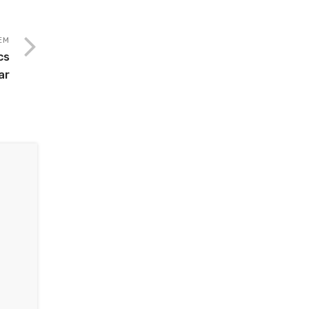
EM
cs
ar