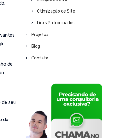
do.
Otimização de Site
Links Patrocinados
Projetos
levantes
gle
Blog
Contato
nho de
ão.
e de seu
e de