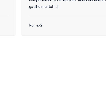
comportamentos e decisões. Reciprocidade Es
gatilho mental […]
Por: ex2