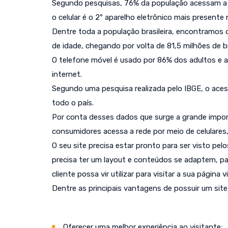
Segundo pesquisas, 76% da população acessam a i
o celular é o 2º aparelho eletrônico mais presente n
Dentre toda a população brasileira, encontramos 
de idade, chegando por volta de 81,5 milhões de br
O telefone móvel é usado por 86% dos adultos e a
internet.
Segundo uma pesquisa realizada pelo IBGE, o ace
todo o país.
Por conta desses dados que surge a grande impo
consumidores acessa a rede por meio de celulares
O seu site precisa estar pronto para ser visto pelo
precisa ter um layout e conteúdos se adaptem, p
cliente possa vir utilizar para visitar a sua página vi
Dentre as principais vantagens de possuir um sit
Oferecer uma melhor experiência ao visitante;