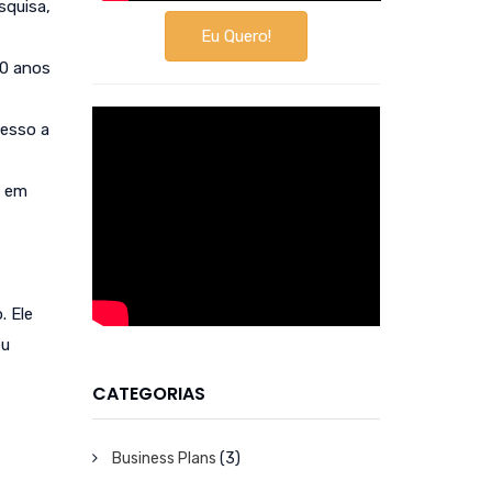
squisa,
Eu Quero!
10 anos
cesso a
o em
. Ele
eu
CATEGORIAS
Business Plans
(3)