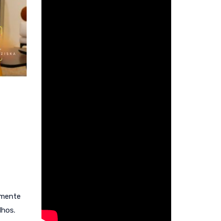
amente
lhos.