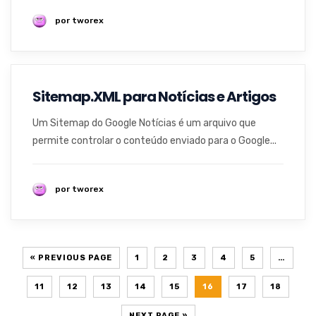
por tworex
Sitemap.XML para Notícias e Artigos
Um Sitemap do Google Notícias é um arquivo que
permite controlar o conteúdo enviado para o Google...
por tworex
« PREVIOUS PAGE
1
2
3
4
5
…
11
12
13
14
15
16
17
18
NEXT PAGE »